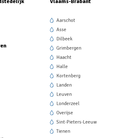
dstedelijk
Vlaams-Brabant
Aarschot
Asse
Dilbeek
ren
Grimbergen
Haacht
Halle
Kortenberg
Landen
Leuven
Londerzeel
Overijse
Sint-Pieters-Leeuw
Tienen