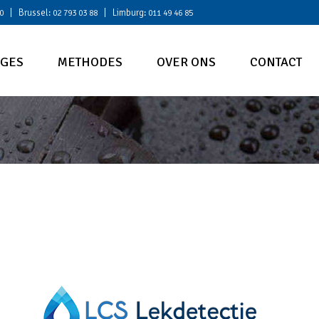
| Brussel:
| Limburg:
0
02 793 03 88
011 49 46 85
AGES
METHODES
OVER ONS
CONTACT