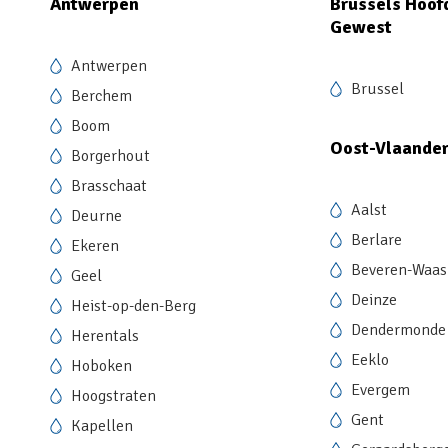
Antwerpen
Brussels Hoof
Gewest
Antwerpen
Brussel
Berchem
Boom
Oost-Vlaande
Borgerhout
Brasschaat
Aalst
Deurne
Berlare
Ekeren
Beveren-Waas
Geel
Deinze
Heist-op-den-Berg
Dendermonde
Herentals
Eeklo
Hoboken
Evergem
Hoogstraten
Gent
Kapellen