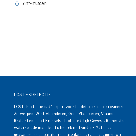
Sint-Truiden
LCS LEKDETECTIE
LCS Lekdetectie is dé expert voor lekdetectie in de provincies
Antwerpen, West-Vlaanderen, Oost-Vlaanderen, Vlaams-
Brabant en in het Brussels Hoofdstedelijk Gewest. Bemerkt u
waterschade maar kunt u het lek niet vinden? Met onze
geavanceerde apparatuur en jarenlange ervaring kunnen wij