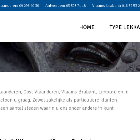
laanderen:
| Antwerpen:
| Vlaams-Brabant:
09 296 40 36
03 303 71 18
016 79 53 2
HOME
TYPE LEKK
-Vlaanderen, Oost-Vlaanderen, Vlaams-Brabant, Limburg en in
elpen u graag. Zowel zakelijke als particuliere klanten
 een aantal steden waarin u ons onder andere in kunt