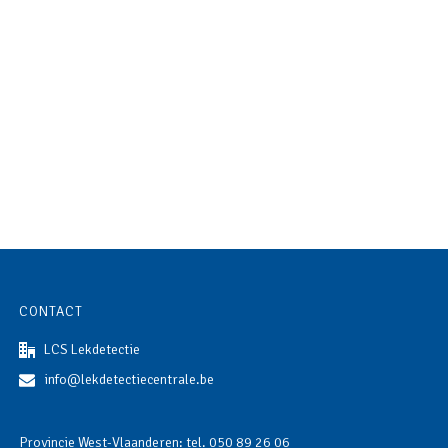
CONTACT
LCS Lekdetectie
info@lekdetectiecentrale.be
Provincie West-Vlaanderen: tel.
050 89 26 06