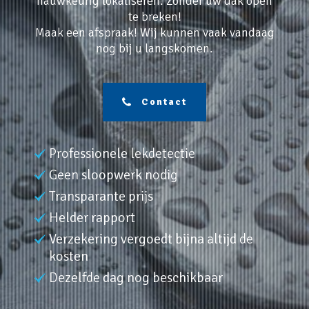
nauwkeurig lokaliseren. Zonder uw dak open
te breken!
Maak een afspraak! Wij kunnen vaak vandaag
nog bij u langskomen.
Contact
Professionele lekdetectie
Geen sloopwerk nodig
Transparante prijs
Helder rapport
Verzekering vergoedt bijna altijd de
kosten
Dezelfde dag nog beschikbaar