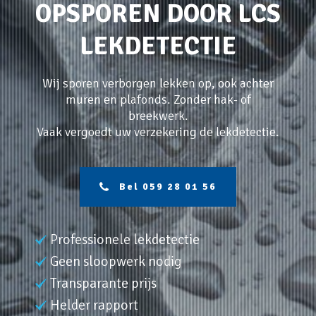
OPSPOREN DOOR LCS
LEKDETECTIE
Wij sporen verborgen lekken op, ook achter
muren en plafonds. Zonder hak- of
breekwerk.
Vaak vergoedt uw verzekering de lekdetectie.
Bel 059 28 01 56
Professionele lekdetectie
Geen sloopwerk nodig
Transparante prijs
Helder rapport