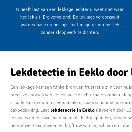
U heeft last van een lekkage, echter u weet niet waar
het lek zit. Erg vervelend! De lekkage veroorzaakt
waterschade en het lijkt niet mogelijk om het lek
zonder sloopwerk te dichten.
Lekdetectie in Eeklo door
Een lekkage kan een flinke bron van frustratie zijn voor hui
precieze oorzaak van de lekkage te achterhalen zonder sloo
schade aan uw woning veroorzaken, zoals schimmel op muren
dakbedekking. Laat
lekdetectie in Eeklo
uitvoeren door LCS
lekkages op in zowel woningen als bedrijfspanden, zonder sc
herstelwerkzaamheden en blijft uw woning schoon en intact