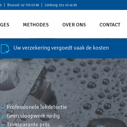
| Brussel:
| Limburg:
0
02 793 03 88
011 49 46 85
AGES
METHODES
OVER ONS
CONTACT
Uw verzekering vergoedt vaak de kosten
Professionele lekdetectie
Geen sloopwerk nodig
Transparante prijs