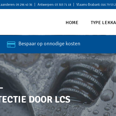
laanderen:
| Antwerpen:
| Vlaams-Brabant:
09 296 40 36
03 303 71 18
016 79 53 2
HOME
TYPE LEKK
Bespaar op onnodige kosten
–
ECTIE DOOR LCS