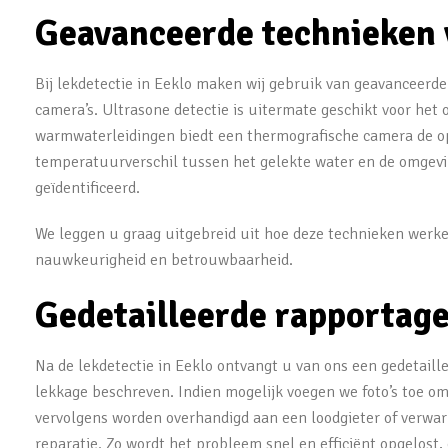
Geavanceerde technieken v
Bij lekdetectie in Eeklo maken wij gebruik van geavanceerde
camera’s. Ultrasone detectie is uitermate geschikt voor het
warmwaterleidingen biedt een thermografische camera de op
temperatuurverschil tussen het gelekte water en de omgev
geïdentificeerd.
We leggen u graag uitgebreid uit hoe deze technieken wer
nauwkeurigheid en betrouwbaarheid.
Gedetailleerde rapportage
Na de lekdetectie in Eeklo ontvangt u van ons een gedetaille
lekkage beschreven. Indien mogelijk voegen we foto’s toe om 
vervolgens worden overhandigd aan een loodgieter of verwarm
reparatie. Zo wordt het probleem snel en efficiënt opgelost,