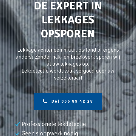
DE EXPERT IN
LEKKAGES
OPSPOREN
Lekkage achter een muur, plafond of ergens
anders? Zonder hak- en breekwerk sporen wij
al uw lekkages op.
Lekdetectie wordt vaak vergoed door uw
verzekeraar!
Bel 056 89 42 28
Professionele lekdetectie
Geen sloopwerk nodig