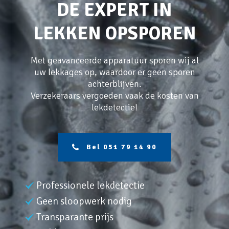
DE EXPERT IN
LEKKEN OPSPOREN
Met geavanceerde apparatuur sporen wij al
uw lekkages op, waardoor er geen sporen
achterblijven.
Verzekeraars vergoeden vaak de kosten van
lekdetectie!
Bel 051 79 14 90
Professionele lekdetectie
Geen sloopwerk nodig
Transparante prijs