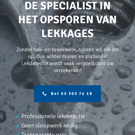
DE SPECIALIST IN
HET OPSPOREN VAN
LEKKAGES
Zonder hak- en breekwerk, sporen wij elk lek
op. Ook achter muren en plafonds!
Lekdetectie wordt vaak vergoed door uw
verzekeraar!
Bel 03 303 71 18
Professionele lekdetectie
Geen sloopwerk nodig
Transparante prijs