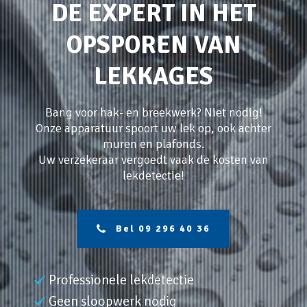
DE EXPERT IN HET
OPSPOREN VAN
LEKKAGES
Bang voor hak- en breekwerk? Niet nodig!
Onze apparatuur spoort uw lek op, ook achter
muren en plafonds.
Uw verzekeraar vergoedt vaak de kosten van
lekdetectie!
Bel 09 296 40 36
Professionele lekdetectie
Geen sloopwerk nodig