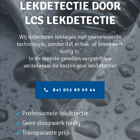
LEKDETECTIE DOOR
LCS LEKDETECTIE
Wij detecteren lekkages met geavanceerde
technologie, zonder dat er hak- of breekwerk
nodig is.
In de meeste gevallen vergoedt uw
verzekeraar de kosten voor lekdetectie!
Bel 052 89 09 44
Professionele lekdetectie
Geen sloopwerk nodig
Transparante prijs