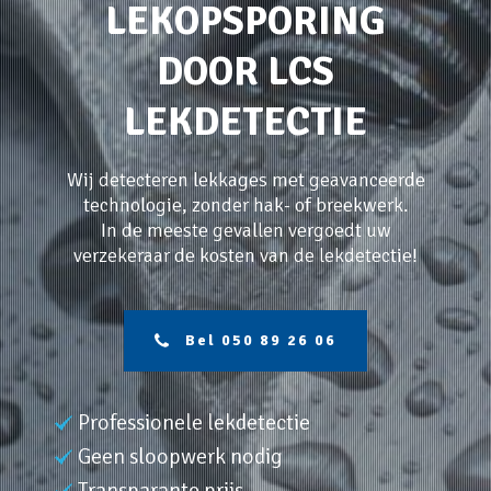
LEKOPSPORING
DOOR LCS
LEKDETECTIE
Wij detecteren lekkages met geavanceerde
technologie, zonder hak- of breekwerk.
In de meeste gevallen vergoedt uw
verzekeraar de kosten van de lekdetectie!
Bel 050 89 26 06
Professionele lekdetectie
Geen sloopwerk nodig
Transparante prijs