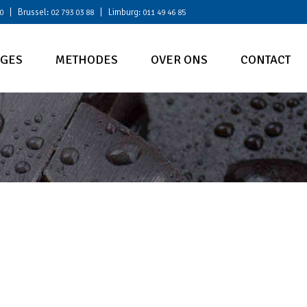
| Brussel:
| Limburg:
0
02 793 03 88
011 49 46 85
AGES
METHODES
OVER ONS
CONTACT