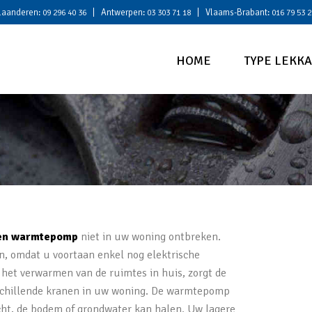
laanderen:
| Antwerpen:
| Vlaams-Brabant:
09 296 40 36
03 303 71 18
016 79 53 2
HOME
TYPE LEKK
en warmtepomp
niet in uw woning ontbreken.
, omdat u voortaan enkel nog elektrische
het verwarmen van de ruimtes in huis, zorgt de
schillende kranen in uw woning. De warmtepomp
cht, de bodem of grondwater kan halen. Uw lagere