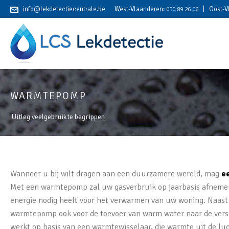
info@lekdetectiecentrale.be
West-Vlaanderen:
| Oost-V
050 89 26 06
WARMTEPOMP
Uitleg veelgebruikte begrippen
Wanneer u bij wilt dragen aan een duurzamere wereld, mag
e
Met een warmtepomp zal uw gasverbruik op jaarbasis afnemen
energie nodig heeft voor het verwarmen van uw woning. Naast 
warmtepomp ook voor de toevoer van warm water naar de ver
werkt op basis van een warmtewisselaar, die warmte uit de lu